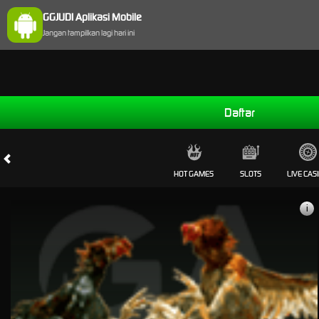
GGJUDI Aplikasi Mobile
Jangan tampilkan lagi hari ini
Daftar
HOT GAMES
SLOTS
LIVE CAS
i