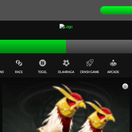
INO
RACE
TOGEL
OLAHRAGA
CRASH GAME
ARCADE
i