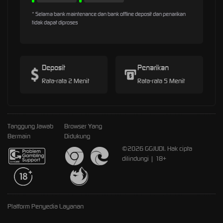
* Selama bank maintenance dan bank offline deposit dan penarikan
tidak dapat diproses
Deposit
Penarikan
Rata-rata 2 Menit
Rata-rata 5 Menit
Tanggung Jawab
Browser Yang
Bermain
Didukung
©2026 GGJUDI. Hak cipta
dilindungi | 18+
Platform Penyedia Layanan