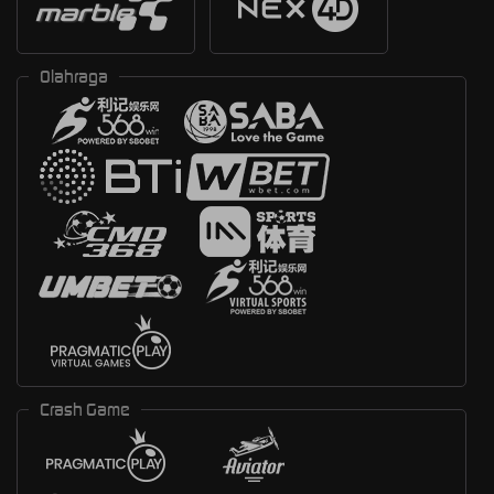
Olahraga
Crash Game