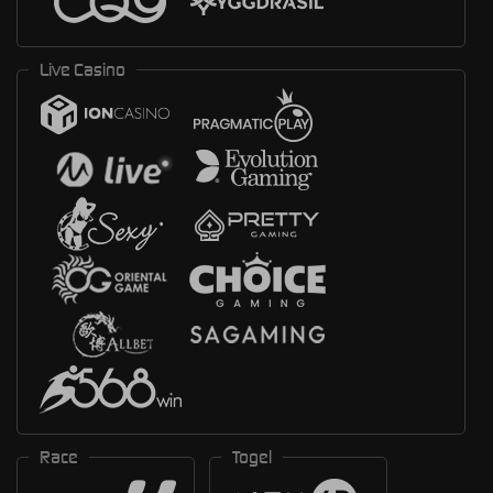
Live Casino
Race
Togel