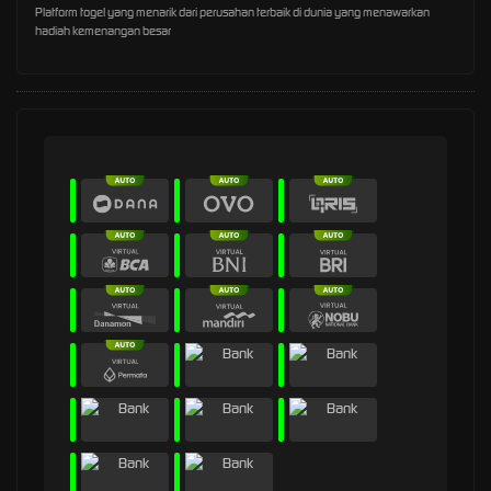
Platform togel yang menarik dari perusahan terbaik di dunia yang menawarkan
hadiah kemenangan besar