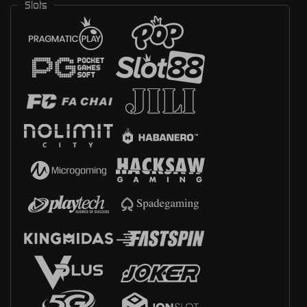
Slots