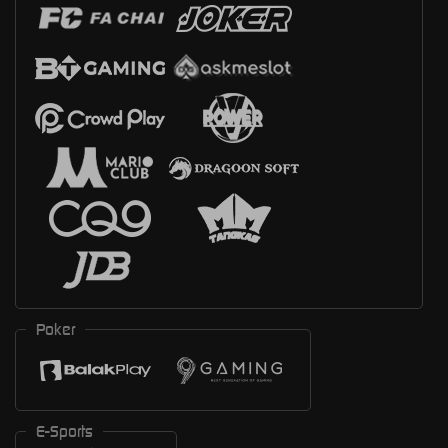
Poker
E-Sports