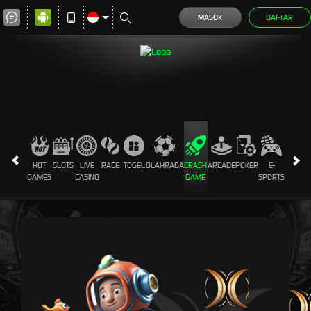
MASUK
DAFTAR
HOT
SLOTS
LIVE
RACE
TOGEL
OLAHRAGA
CRASH
ARCADE
POKER
E-
SABUN
GAMES
CASINO
GAME
SPORTS
AYAM