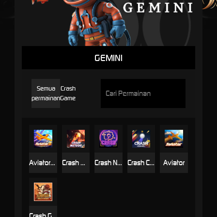
GEMINI
Semua
Crash
permainan
Game
Aviator2-Sky Elite
Crash Meteor
Crash Neon
Crash Classic
Aviator
Crash Gold Rush