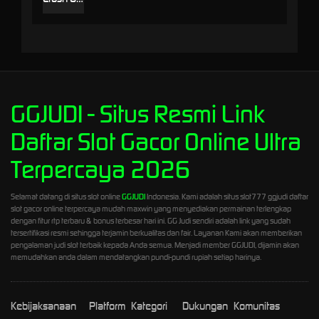
GGJUDI - Situs Resmi Link
Daftar Slot Gacor Online Ultra
Terpercaya 2026
Selamat datang di situs slot online
GGJUDI
Indonesia. Kami adalah situs slot777 ggjudi daftar
slot gacor online terpercaya mudah maxwin yang menyediakan permainan terlengkap
dengan fitur rtp terbaru & bonus terbesar hari ini. GG Judi sendiri adalah link yang sudah
tersertifikasi resmi sehingga terjamin berkualitas dan fair. Layanan Kami akan memberikan
pengalaman judi slot terbaik kepada Anda semua. Menjadi member GGJUDI, dijamin akan
memudahkan anda dalam mendatangkan pundi-pundi rupiah setiap harinya.
Kebijaksanaan
Platform
Kategori
Dukungan
Komunitas