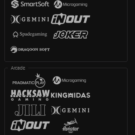
Arcade