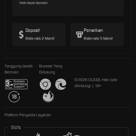
tidak dapat diproses
Deposit
Penarikan
Rata-rata 2 Menit
Rata-rata 5 Menit
Tanggung Jawab
Browser Yang
Bermain
Didukung
©2026 GGJUDI. Hak cipta
dilindungi | 18+
Platform Penyedia Layanan
Slots