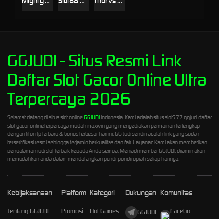
Mighty Hercules
Slot88 Wisdom of Athena 1000
Thor vs Hercules
GGJUDI - Situs Resmi Link
Daftar Slot Gacor Online Ultra
Terpercaya 2026
Selamat datang di situs slot online
GGJUDI
Indonesia. Kami adalah situs slot777 ggjudi daftar
slot gacor online terpercaya mudah maxwin yang menyediakan permainan terlengkap
dengan fitur rtp terbaru & bonus terbesar hari ini. GG Judi sendiri adalah link yang sudah
tersertifikasi resmi sehingga terjamin berkualitas dan fair. Layanan Kami akan memberikan
pengalaman judi slot terbaik kepada Anda semua. Menjadi member GGJUDI, dijamin akan
memudahkan anda dalam mendatangkan pundi-pundi rupiah setiap harinya.
Kebijaksanaan
Platform
Kategori
Dukungan
Komunitas
Tentang GGJUDI
Promosi
Hot Games
Facebo
GGJUDI