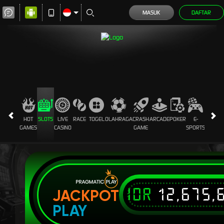
MASUK
DAFTAR
HOT
SLOTS
LIVE
RACE
TOGEL
OLAHRAGA
CRASH
ARCADE
POKER
E-
SABUN
GAMES
CASINO
GAME
SPORTS
AYAM
IDR
12,675,
JACKPOT
PLAY