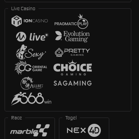
Live Casino
Race
Togel