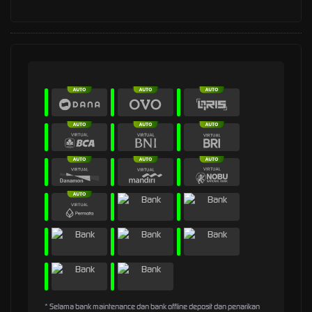
* Selama bank maintenance dan bank offline deposit dan penarikan