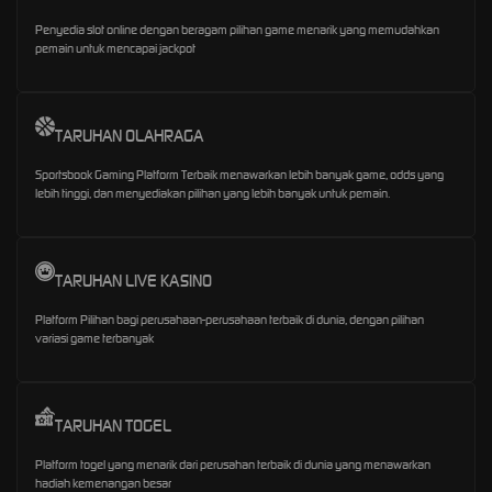
Penyedia slot online dengan beragam pilihan game menarik yang memudahkan
pemain untuk mencapai jackpot
TARUHAN OLAHRAGA
Sportsbook Gaming Platform Terbaik menawarkan lebih banyak game, odds yang
lebih tinggi, dan menyediakan pilihan yang lebih banyak untuk pemain.
TARUHAN LIVE KASINO
Platform Pilihan bagi perusahaan-perusahaan terbaik di dunia, dengan pilihan
variasi game terbanyak
TARUHAN TOGEL
Platform togel yang menarik dari perusahan terbaik di dunia yang menawarkan
hadiah kemenangan besar