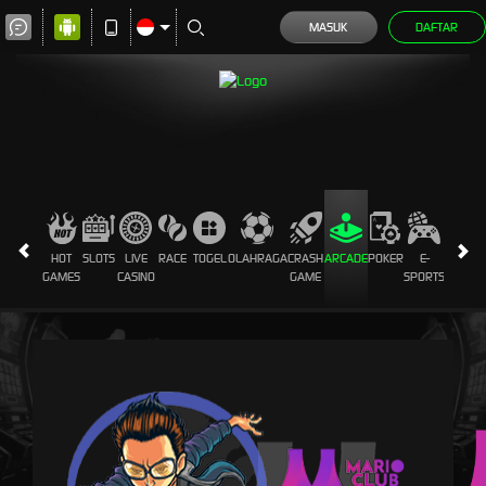
MASUK
DAFTAR
HOT
SLOTS
LIVE
RACE
TOGEL
OLAHRAGA
CRASH
ARCADE
POKER
E-
SABUN
GAMES
CASINO
GAME
SPORTS
AYAM