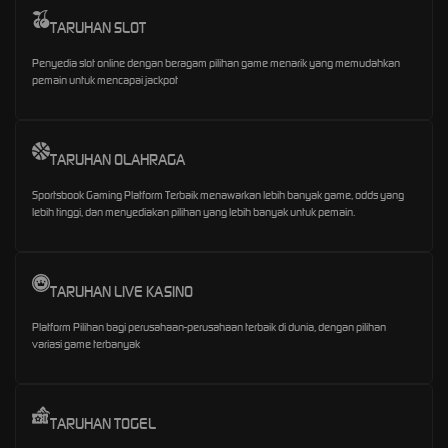
TARUHAN SLOT
Penyedia slot online dengan beragam pilihan game menarik yang memudahkan
pemain untuk mencapai jackpot
TARUHAN OLAHRAGA
Sportsbook Gaming Platform Terbaik menawarkan lebih banyak game, odds yang
lebih tinggi, dan menyediakan pilihan yang lebih banyak untuk pemain.
TARUHAN LIVE KASINO
Platform Pilihan bagi perusahaan-perusahaan terbaik di dunia, dengan pilihan
variasi game terbanyak
TARUHAN TOGEL