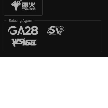
Sabung Ayam