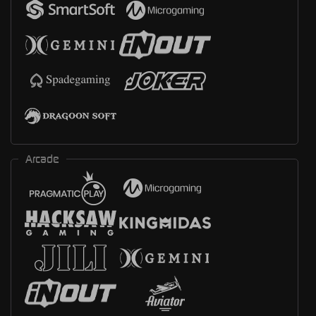
Arcade