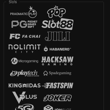
Slots