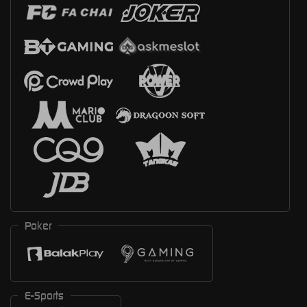
Poker
E-Sports