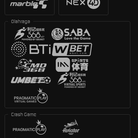
Olahraga
Crash Game