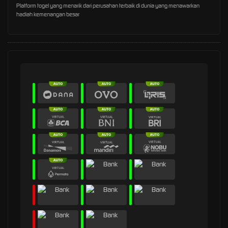
Platform togel yang menarik dari perusahan terbaik di dunia yang menawarkan
hadiah kemenangan besar